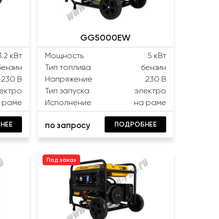
GG5000EW
3.2 кВт
Мощность
5 кВт
бензин
Тип топлива
бензин
230 В
Напряжение
230 В
ектро
Тип запуска
электро
 раме
Исполнение
на раме
НЕЕ
ПОДРОБНЕЕ
по запросу
Под заказ