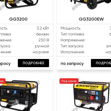
GG3200
GG3200EW
сть
3.2 кВт
Мощность
оплива
бензин
Тип топлива
жение
230 В
Напряжение
пуска
ручной
Тип запуска
эл
нение
на раме
Исполнение
на
ПОДРОБНЕЕ
ПОДРОБ
просу
по запросу
каз
Под заказ