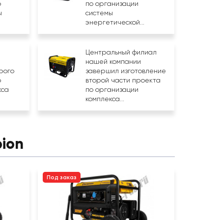
о
по организации
ы
системы
энергетической...
Центральный филиал
нашей компании
рого
завершил изготовление
о
второй части проекта
кса
по организации
комплекса...
ion
Под заказ