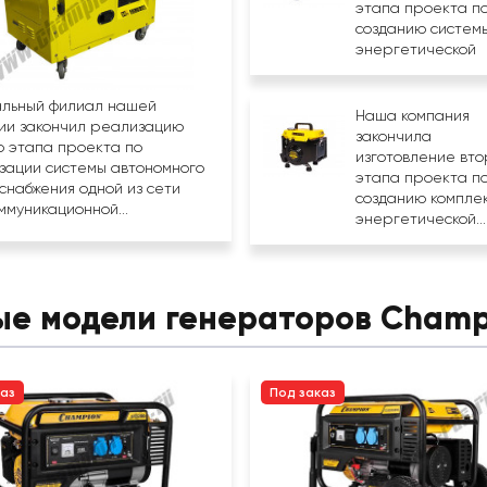
этапа проекта п
созданию систем
энергетической
безопасности...
льный филиал нашей
Наша компания
ии закончил реализацию
закончила
о этапа проекта по
изготовление вто
зации системы автономного
этапа проекта п
снабжения одной из сети
созданию компле
ммуникационной...
энергетической...
ые модели генераторов Champ
каз
Под заказ