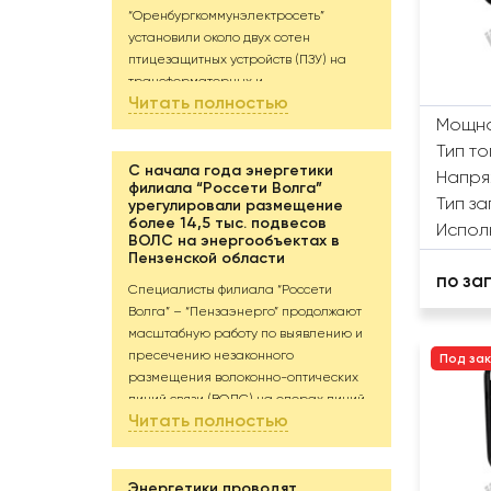
“Оренбургкоммунэлектросеть”
установили около двух сотен
птицезащитных устройств (ПЗУ) на
трансформаторных и
Читать полностью
распределительных пунктах в
Мощно
районных центрах Оренбургской
области. Еще 1 850 устройств будут
Тип т
смонтированы в течение ближайших
С начала года энергетики
Напря
филиала “Россети Волга”
пяти месяцев.
Тип за
урегулировали размещение
Птицы нередко становятся причиной
более 14,5 тыс. подвесов
Испол
кратковременных отключений
ВОЛС на энергообъектах в
электроэнергии. Они используют
Пензенской области
по за
выступающие части энергообъекта
Специалисты филиала “Россети
как присады, касаются открытых
Волга” – “Пензаэнерго” продолжают
частей оборудования и попадают под
масштабную работу по выявлению и
напряжение; возникает короткое
пресечению незаконного
Под за
замыкание, и линия отключается.
размещения волоконно-оптических
Чтобы исключить соприкосновения и
линий связи (ВОЛС) на опорах линий
сократить количество отключений,
Читать полностью
электропередачи (ЛЭП).
при выполнении плановых ремонтов
Всего с начала 2026 года энергетики
энергетики закрывают токоведущие
выявили 1,5 тыс. незаконных подвесов
элементы специальными
на опорах ЛЭП филиала
Энергетики проводят