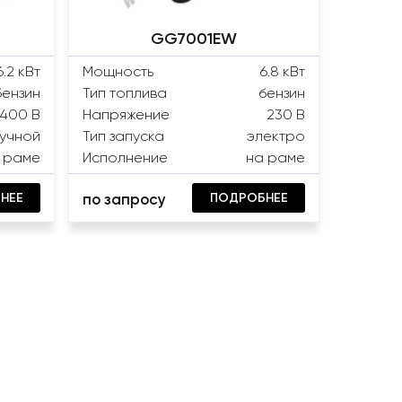
GG7001EW
6.2 кВт
Мощность
6.8 кВт
бензин
Тип топлива
бензин
400 В
Напряжение
230 В
учной
Тип запуска
электро
 раме
Исполнение
на раме
НЕЕ
ПОДРОБНЕЕ
по запросу