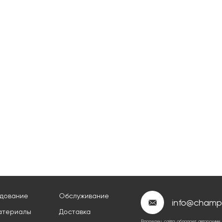
дование
Обслуживание
info@champi
материалы
Доставка
Владелец сайта обладает авторскими 