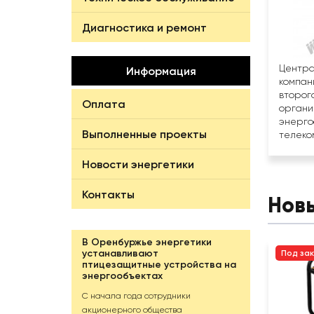
Диагностика и ремонт
Центра
Информация
компан
второг
Оплата
органи
энерго
Выполненные проекты
телеко
Новости энергетики
Контакты
Нов
В Оренбуржье энергетики
устанавливают
Под за
птицезащитные устройства на
энергообъектах
С начала года сотрудники
акционерного общества