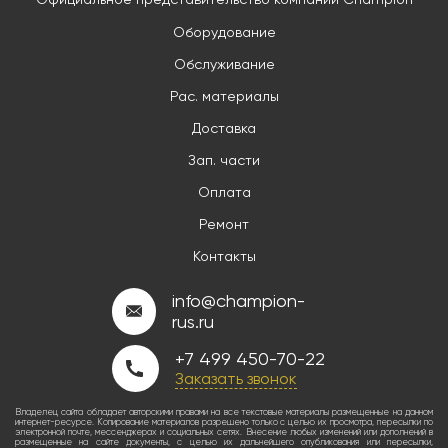
Оборудование
Обслуживание
Рас. материалы
Доставка
Зап. части
Оплата
Ремонт
Контакты
info@champion-
rus.ru
+7 499 450-70-22
Заказать звонок
Владелец сайта обладает авторскими правами на все текстовые материалы размещенные на данном
интернет-ресурсе. Копирование материалов разрешено только с целью их просмотра, пересылки по
электронной почте, мессенджерах и социальных сетях. Внесение любых изменений или дополнений в
размещенные на сайте документы, с целью их дальнейшего опубликования или пересылки,