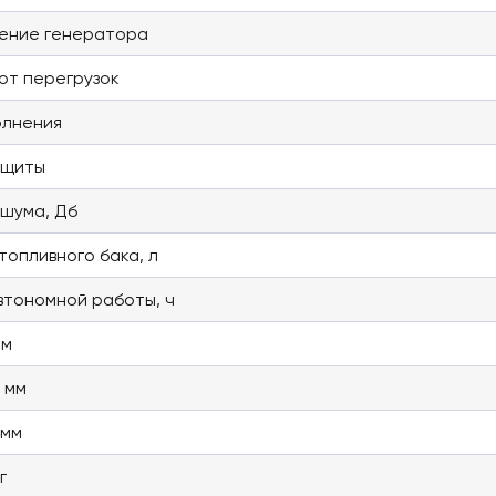
ение генератора
от перегрузок
олнения
ащиты
 шума, Дб
топливного бака, л
втономной работы, ч
мм
 мм
 мм
г