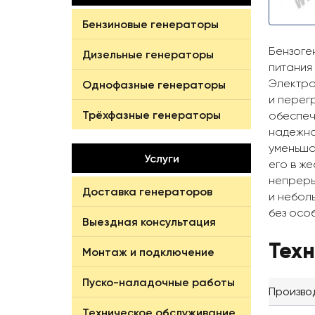
Бензиновые генераторы
Бензоге
Дизельные генераторы
питания
Электро
Однофазные генераторы
и перег
Трёхфазные генераторы
обеспеч
надежно
уменьша
Услуги
его в ж
непреры
Доставка генераторов
и небол
без осо
Выездная консультация
Тех
Монтаж и подключение
Пуско-наладочные работы
Произво
Техническое обслуживание