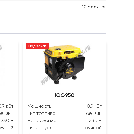
12 месяцев
Под заказ
IGG950
0.7 кВт
Мощность
0.9 кВт
бензин
Тип топлива
бензин
230 В
Напряжение
230 В
учной
Тип запуска
ручной