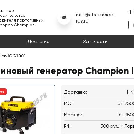
+
альное
info@champion-
авительство
одителя портативных
rus.ru
аторов Champion
Доставка
Зап. части
ion IGG1001
зиновый генератор Champion 
Доставка:
1-4
каз
MO:
от 250
Москва:
от 150
РФ:
500 руб. + Тар