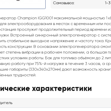
Самовывоз:
1-3
нератор Champion IGG1001 максимальной мощностью 1 кВ
 для электрооборудования в местах с временным или по
станция прослужит продолжительный период времени из
рузки. Встроенный синхронный электрогенератор с сис
ить стабильное выходное напряжение и частоту тока. К
сть конструкции. В основании электрогенератора смон
ет степень вибрации в рабочем положении, а большая 
естких условиях работы. Бак для топлива объёмом до 2 л
вную работу при 75%-й нагрузке в течение 3 часов, а ср
ьшие габариты (330x340x270мм) дают возможность храни
бенных трудностей.
нические характеристики
дитель