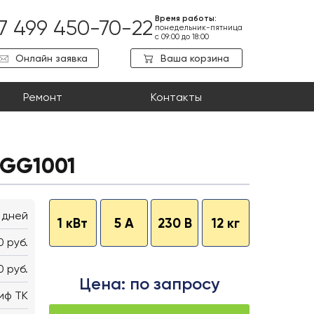
Время работы:
7 499 450-70-22
понедельник-пятница
с 09:00 до 18:00
Онлайн заявка
Ваша корзина
Ремонт
Контакты
IGG1001
 дней
1 кВт
5 А
230 В
12 кг
0 руб.
0 руб.
Цена: по запросу
иф ТК