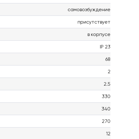
самовозбуждение
присутствует
в корпусе
IP 23
68
2
2.5
330
340
270
12