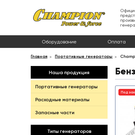
Офици
предст
произв
генер
Оборудование
Оплата
Главная
Портативные генераторы
Champ
Бен
Наша продукция
Портативные генераторы
Под за
Расходные материалы
Запасные части
Типы генераторов