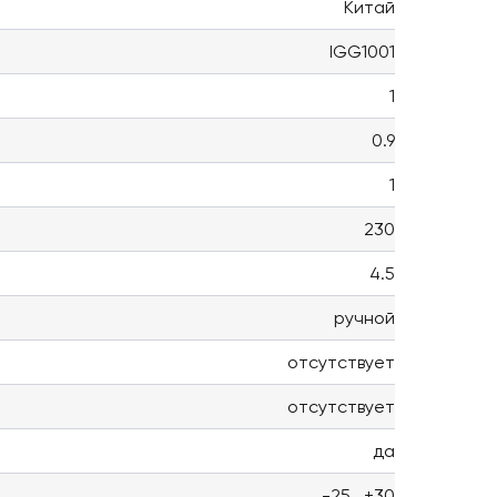
Китай
IGG1001
1
0.9
1
230
4.5
ручной
отсутствует
отсутствует
да
-25...+30