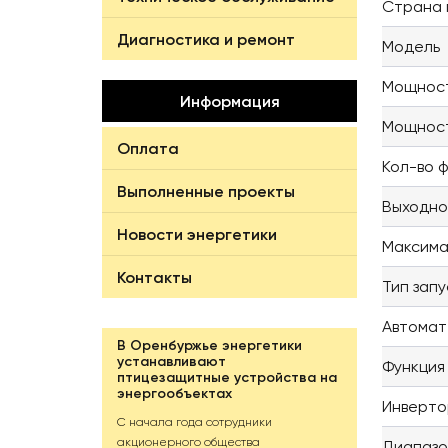
Страна 
Диагностика и ремонт
Модель
Мощност
Информация
Мощност
Оплата
Кол-во 
Выполненные проекты
Выходно
Новости энергетики
Максима
Контакты
Тип запу
Автомат
В Оренбуржье энергетики
устанавливают
Функция
птицезащитные устройства на
энергообъектах
Инверто
С начала года сотрудники
акционерного общества
Диапазо