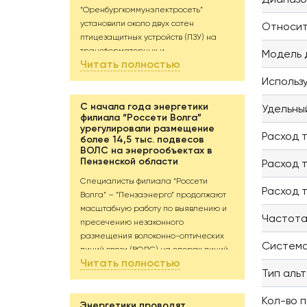
“Оренбургкоммунэлектросеть”
установили около двух сотен
Относит
птицезащитных устройств (ПЗУ) на
трансформаторных и
Модель 
Читать полностью
распределительных пунктах в
районных центрах Оренбургской
Использ
области. Еще 1 850 устройств будут
смонтированы в течение ближайших
С начала года энергетики
Удельны
филиала “Россети Волга”
пяти месяцев.
урегулировали размещение
Птицы нередко становятся причиной
Расход т
более 14,5 тыс. подвесов
кратковременных отключений
ВОЛС на энергообъектах в
электроэнергии. Они используют
Пензенской области
Расход т
выступающие части энергообъекта
Специалисты филиала “Россети
как присады, касаются открытых
Расход т
Волга” – “Пензаэнерго” продолжают
частей оборудования и попадают под
масштабную работу по выявлению и
напряжение; возникает короткое
Частота
пресечению незаконного
замыкание, и линия отключается.
размещения волоконно-оптических
Чтобы исключить соприкосновения и
Система
линий связи (ВОЛС) на опорах линий
сократить количество отключений,
Читать полностью
электропередачи (ЛЭП).
при выполнении плановых ремонтов
Тип аль
Всего с начала 2026 года энергетики
энергетики закрывают токоведущие
выявили 1,5 тыс. незаконных подвесов
элементы специальными
Кол-во 
на опорах ЛЭП филиала
Энергетики проводят