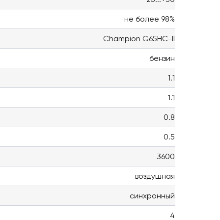
не более 98%
Champion G65HC-II
бензин
1.1
1.1
0.8
0.5
3600
воздушная
синхронный
4