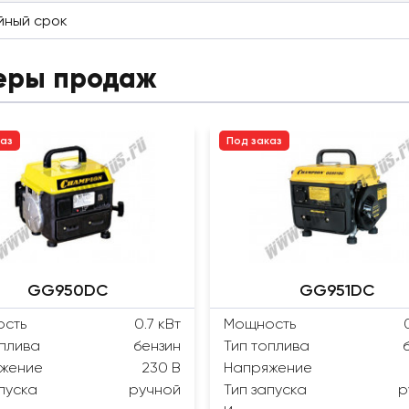
йный срок
еры продаж
каз
Под заказ
GG950DC
GG951DC
сть
0.7 кВт
Мощность
оплива
бензин
Тип топлива
жение
230 В
Напряжение
пуска
ручной
Тип запуска
р