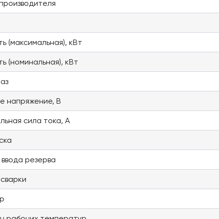
производителя
ь (максимальная), кВт
ь (номинальная), кВт
фаз
е напряжение, В
льная сила тока, А
ска
 ввода резерва
 сварки
р
н рабочих температур