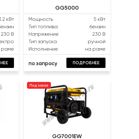
GG5000
3.2 кВт
Мощность
5 кВт
бензин
Тип топлива
бензин
230 В
Напряжение
230 В
ектро
Тип запуска
ручной
 раме
Исполнение
на раме
НЕЕ
ПОДРОБНЕЕ
по запросу
Под заказ
GG7001EW