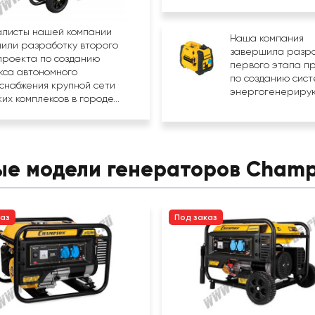
листы нашей компании
Наша компания
или разработку второго
завершила разра
проекта по созданию
первого этапа п
кса автономного
по созданию сис
снабжения крупной сети
энергогенерирую
их комплексов в городе...
ые модели генераторов Champ
каз
Под заказ