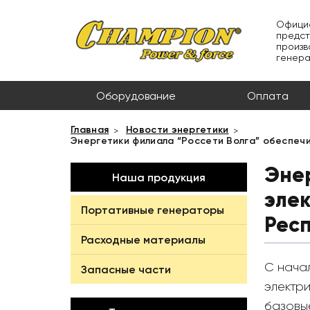
Офици
предст
произв
генер
Оборудование
Оплата
Главная
Новости энергетики
Энергетики филиала “Россети Волга” обеспеч
Энер
Наша продукция
эле
Портативные генераторы
Рес
Расходные материалы
C нача
Запасные части
электр
базовы