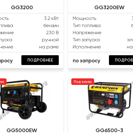
GG3200
GG3200EW
сть
3.2 кВт
Мощность
оплива
бензин
Тип топлива
жение
230 В
Напряжение
пуска
ручной
Тип запуска
эл
нение
на раме
Исполнение
на
ПОДРОБНЕЕ
ПОДРОБ
просу
по запросу
каз
Под заказ
GG5000EW
GG6500-3