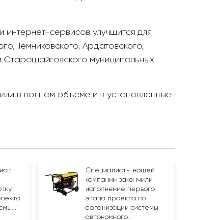
и интернет-сервисов улучшится для
о, Темниковского, Ардатовского,
 и Старошайговского муниципальных
ли в полном объеме и в установленные
иал
Специалисты нашей
компании закончили
отку
исполнение первого
роекта
этапа проекта по
мы...
организации системы
автономного...