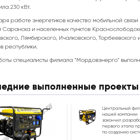
ла 230 кВт.
аря работе энергетиков качество мобильной связи 
й Саранска и населенных пунктов Краснослободског
овского, Лямбирского, Ичалковского, Торбеевского
в республики.
боты специалисты филиала “Мордовэнерго” выполни
ледние выполненные проекты
Центральный фил
нашей компании
закончил разраб
первого этапа п
по созданию систе