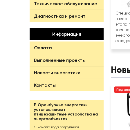
Техническое обслуживание
Специа
Диагностика и ремонт
заверш
этапа 
компле
Информация
энерго
складск
Оплата
Выполненные проекты
Нов
Новости энергетики
Контакты
Под за
В Оренбуржье энергетики
устанавливают
птицезащитные устройства на
энергообъектах
С начала года сотрудники