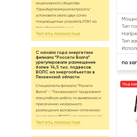
акционерного общества
“Оренбургкоммунэлектросеть”
установили около двух сотен
Мощно
птицезащитных устройств (ПЗУ) на
Тип т
трансформаторных и
Читать полностью
Напря
распределительных пунктах в
районных центрах Оренбургской
Тип за
области. Еще 1 850 устройств будут
Испол
смонтированы в течение ближайших
С начала года энергетики
филиала “Россети Волга”
пяти месяцев.
по за
урегулировали размещение
Птицы нередко становятся причиной
более 14,5 тыс. подвесов
кратковременных отключений
ВОЛС на энергообъектах в
электроэнергии. Они используют
Пензенской области
выступающие части энергообъекта
Под за
Специалисты филиала “Россети
как присады, касаются открытых
Волга” – “Пензаэнерго” продолжают
частей оборудования и попадают под
масштабную работу по выявлению и
напряжение; возникает короткое
пресечению незаконного
замыкание, и линия отключается.
размещения волоконно-оптических
Чтобы исключить соприкосновения и
линий связи (ВОЛС) на опорах линий
сократить количество отключений,
Читать полностью
электропередачи (ЛЭП).
при выполнении плановых ремонтов
Всего с начала 2026 года энергетики
энергетики закрывают токоведущие
выявили 1,5 тыс. незаконных подвесов