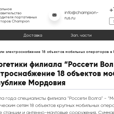
+
альное
info@champion-
авительство
одителя портативных
rus.ru
аторов Champion
Доставка
Зап. части
или электроснабжение 18 объектов мобильных операторов в
гетики филиала “Россети Вол
ктроснабжение 18 объектов мо
публике Мордовия
ла года специалисты филиала “Россети Волга” - “
ическим сетям 18 объектов крупных мобильных опе
е станции и антенно-мачтовые сооружения. Сумма