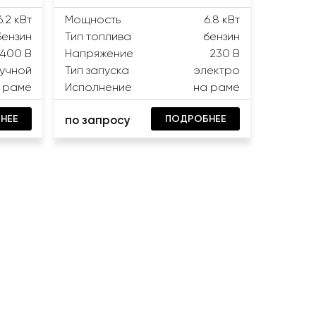
6.2 кВт
Мощность
6.8 кВт
бензин
Тип топлива
бензин
400 В
Напряжение
230 В
учной
Тип запуска
электро
 раме
Исполнение
на раме
НЕЕ
ПОДРОБНЕЕ
по запросу