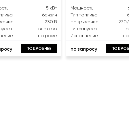
сть
5 кВт
Мощность
оплива
бензин
Тип топлива
жение
230 В
Напряжение
230/
пуска
электро
Тип запуска
р
нение
на раме
Исполнение
на
ПОДРОБНЕЕ
ПОДРОБ
просу
по запросу